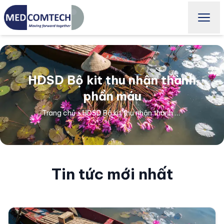
HDSD Bộ kit thu nhận thành
phần máu
Trang chủ
›
HDSD Bộ kit thu nhận thành phần máu
Tin tức mới nhất