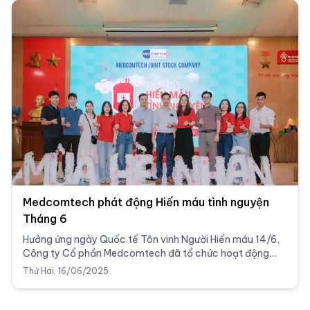
Medcomtech phát động Hiến máu tình nguyện
Tháng 6
Hưởng ứng ngày Quốc tế Tôn vinh Người Hiến máu 14/6,
Công ty Cổ phần Medcomtech đã tổ chức hoạt động
hiến máu tình nguyện với sự tham gia của cán bộ nhân
Thứ Hai, 16/06/2025
viên hai miền Nam - Bắc vào ngày 12/6/2025.