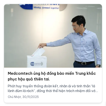
Medcomtech ủng hộ đồng bào miền Trung khắc
phục hậu quả thiên tai.
Phát huy truyền thống đoàn kết, nhân ái và tinh thần “lá
lành đùm lá rách”, đồng thời thể hiện trách nhiệm đối với
cộng đồng, sáng 25/11/2025, Công ty Cổ phần
Chủ Nhật, 30/11/2025
Medcomtech đã tổ chức buổi lễ ủng hộ đồng bào bị ảnh
hưởng bởi bão lũ.