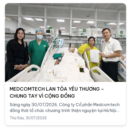
MEDCOMTECH LAN TỎA YÊU THƯƠNG –
CHUNG TAY VÌ CỘNG ĐỒNG
Sáng ngày 30/07/2026, Công ty Cổ phần Medcomtech
đồng thời tổ chức chương trình thiện nguyện tại Hà Nội
và TP. Hồ Chí Minh, với mong muốn sẻ chia và lan tỏa
Thứ Sáu, 31/07/2026
những giá trị nhân văn đến cộng đồng.