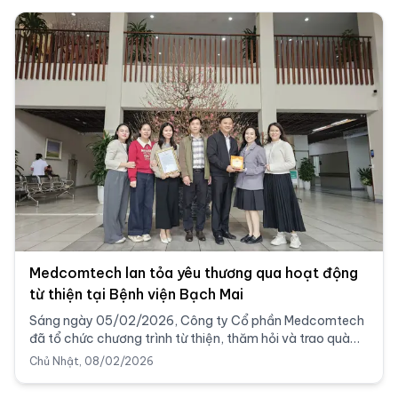
Medcomtech lan tỏa yêu thương qua hoạt động
từ thiện tại Bệnh viện Bạch Mai
Sáng ngày 05/02/2026, Công ty Cổ phần Medcomtech
đã tổ chức chương trình từ thiện, thăm hỏi và trao quà
cho các bệnh nhân có hoàn cảnh khó khăn đang điều trị
Chủ Nhật, 08/02/2026
tại Bệnh viện Bạch Mai.