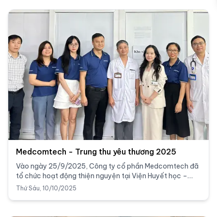
Medcomtech - Trung thu yêu thương 2025
Vào ngày 25/9/2025, Công ty cổ phần Medcomtech đã
tổ chức hoạt động thiện nguyện tại Viện Huyết học –
Truyền máu Trung ương, Bệnh viện Bạch Mai và Bệnh
Thứ Sáu, 10/10/2025
viện Truyền máu Huyết học TP. Hồ Chí Minh.