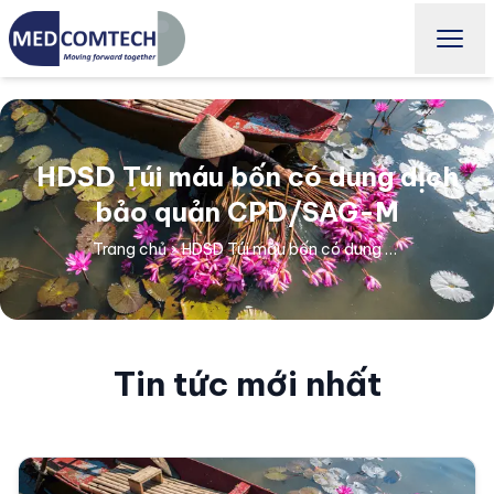
HDSD Túi máu bốn có dung dịch
bảo quản CPD/SAG-M
Trang chủ
›
HDSD Túi máu bốn có dung dịch bảo quản CPD/SAG-M
Tin tức mới nhất