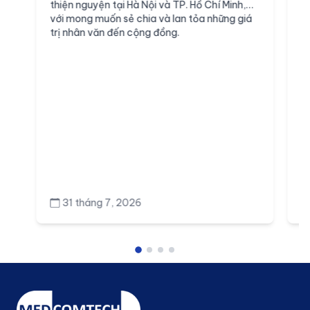
thiện nguyện tại Hà Nội và TP. Hồ Chí Minh,
t
với mong muốn sẻ chia và lan tỏa những giá
n
trị nhân văn đến cộng đồng.
B
31 tháng 7, 2026