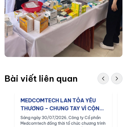
Bài viết liên quan
MEDCOMTECH LAN TỎA YÊU
M
THƯƠNG – CHUNG TAY VÌ CỘNG
q
ĐỒNG
v
Sáng ngày 30/07/2026, Công ty Cổ phần
S
Medcomtech đồng thời tổ chức chương trình
M