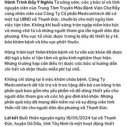
Hành Trình Đầy Ý Nghĩa
Từ sáng sớm, các y bác sĩ và tình
nguyện viên của Trung Tâm Truyền Máu Bệnh Viện Chợ Rẫy
cùng nhân viên của Công Ty Cổ phần Medcomtech đã có
mặt tại UBND xã Thạnh Đức, chuẩn bị cho một ngày làm
việc tận tâm. Không khí buổi sáng tràn ngập niềm háo hức
và mong chờ từ cả những người tham gia lẫn người dân địa
phương. Khu vực tổ chức được trang bị đầy đủ thiết bị y tế,
bàn khám bệnh và khu vực phát thuốc.
Hàng trăm lượt thăm khám bệnh và tư vấn sức khỏe đã được
đội ngũ y bác sĩ tận tâm và giàu kinh nghiệm thực hiện.
Những trường hợp cần điều trị được các bác sĩ hướng dẫn
chi tiết và nhận thuốc miễn phí tại chỗ.
Không chỉ dừng lại ở việc khám chữa bệnh, Công Ty
Medcomtech đã tài trợ và trao tặng đến bà con hàng trăn
phần quà bao gồm nhu yếu phẩm và đồ dùng thiết yếu cho
người dân tham gia và các hộ gia đình khó khăn. Những
phần quà này đã mang đến niềm vui và sự động viên tinh
thần rất lớn cho người dân địa phương xã Thạnh Đức.
Lời kết
Buổi thiện nguyện ngày 18/05/2024 tại xã Thạnh
Đức, huyện Gò Dầu, tỉnh Tây Ninh là một hoạt động thiết