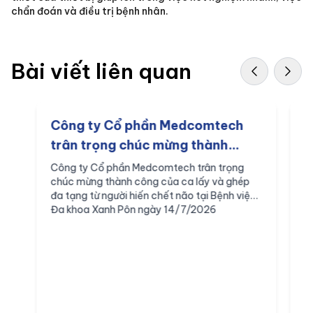
chẩn đoán và điều trị bệnh nhân.
Bài viết liên quan
Công ty Cổ phần Medcomtech
M
trân trọng chúc mừng thành
c
công của ca lấy và ghép đa tạng
t
Công ty Cổ phần Medcomtech trân trọng
C
chúc mừng thành công của ca lấy và ghép
c
từ người hiến chết não tại Bệnh
p
đa tạng từ người hiến chết não tại Bệnh viện
n
viện Đa khoa Xanh Pôn ngày
n
Đa khoa Xanh Pôn ngày 14/7/2026
v
14/7/2026
p
r