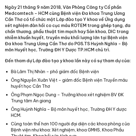
Ngày 21 tháng 9 năm 2018, Văn Phòng Công ty Cổ phần
Medcomtech – HCM cùng Bệnh viện Đa khoa Trung Ương
Cần Thơ có tổ chức một Lớp đào tạo Y khoa về Ứng dụng
xét nghiệm đàn hồi co cục máu ROTEM trong ghép tạng, đa
chấn thương, phẩu thuật tim mạch hay Sản khoa, DIC trong
nhiễm khuẩn huyết, truyền máu khối lượng lớn tại Bệnh viện
Đa khoa Trung Ương Cần Thơ do PGS.TS Huỳnh Nghĩa – Bộ
môn Huyết học, Trường ĐH Y Dược TP.HCM chủ trì.
Đến tham dự Lớp đào tạo y khoa lần này có sự tham dự của:
Bà Lâm Thị Nhàn – phó giám đốc Bệnh viện
Ông Nguyễn Xuân Việt – giám đốc Bệnh viện Truyền máu
huyết học Cần Thơ
Ông Phạm Ngọc Dung – Trưởng khoa xét nghiệm BV ĐK
Trung tâm An giang
Ông Huỳnh Nghĩa – Bộ môn huyết học, Trường ĐH Y dược
HCM.
Cùng toàn thể hơn 100 người đại diện các khoa phòng của
Bệnh viện như khoa: Xét nghiệm, khoa GMHS, Khoa Phầu