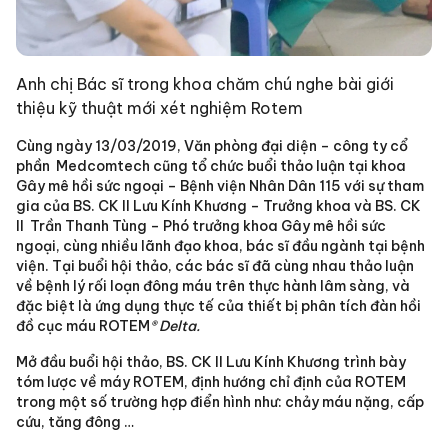
Anh chị Bác sĩ trong khoa chăm chú nghe bài giới
thiệu kỹ thuật mới xét nghiệm Rotem
Cùng ngày 13/03/2019, Văn phòng đại diện – công ty cổ
phần Medcomtech cũng tổ chức buổi thảo luận tại khoa
Gây mê hồi sức ngoại – Bệnh viện Nhân Dân 115 với sự tham
gia của BS. CK II Lưu Kính Khương – Trưởng khoa và BS. CK
II Trần Thanh Tùng – Phó trưởng khoa Gây mê hồi sức
ngoại, cùng nhiều lãnh đạo khoa, bác sĩ đầu ngành tại bệnh
viện. Tại buổi hội thảo, các bác sĩ đã cùng nhau thảo luận
về bệnh lý rối loạn đông máu trên thực hành lâm sàng, và
đặc biệt là ứng dụng thực tế của thiết bị phân tích đàn hồi
đồ cục máu ROTEM
® Delta­­.
Mở đầu buổi hội thảo, BS. CK II Lưu Kính Khương trình bày
tóm lược về máy ROTEM, định hướng chỉ định của ROTEM
trong một số trường hợp điển hình như: chảy máu nặng, cấp
cứu, tăng đông …