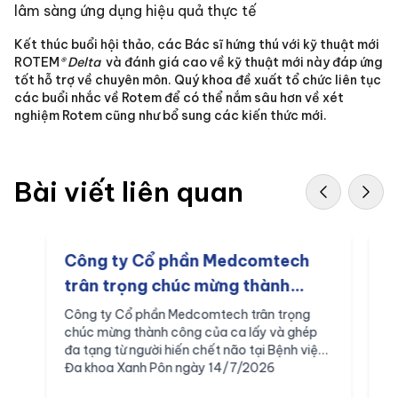
lâm sàng ứng dụng hiệu quả thực tế
Kết thúc buổi hội thảo, các Bác sĩ hứng thú với kỹ thuật mới
ROTEM
® Delta
và đánh giá cao về kỹ thuật mới này đáp ứng
tốt hỗ trợ về chuyên môn. Quý khoa đề xuất tổ chức liên tục
các buổi nhắc về Rotem để có thể nắm sâu hơn về xét
nghiệm Rotem cũng như bổ sung các kiến thức mới.
Bài viết liên quan
Công ty Cổ phần Medcomtech
M
trân trọng chúc mừng thành
c
công của ca lấy và ghép đa tạng
t
Công ty Cổ phần Medcomtech trân trọng
C
chúc mừng thành công của ca lấy và ghép
c
từ người hiến chết não tại Bệnh
p
đa tạng từ người hiến chết não tại Bệnh viện
n
viện Đa khoa Xanh Pôn ngày
n
Đa khoa Xanh Pôn ngày 14/7/2026
v
14/7/2026
p