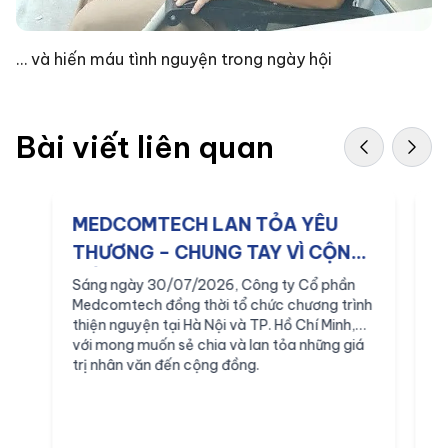
… và hiến máu tình nguyện trong ngày hội
Bài viết liên quan
MEDCOMTECH LAN TỎA YÊU
M
THƯƠNG – CHUNG TAY VÌ CỘNG
q
ĐỒNG
v
Sáng ngày 30/07/2026, Công ty Cổ phần
S
Medcomtech đồng thời tổ chức chương trình
M
thiện nguyện tại Hà Nội và TP. Hồ Chí Minh,
t
với mong muốn sẻ chia và lan tỏa những giá
n
trị nhân văn đến cộng đồng.
B