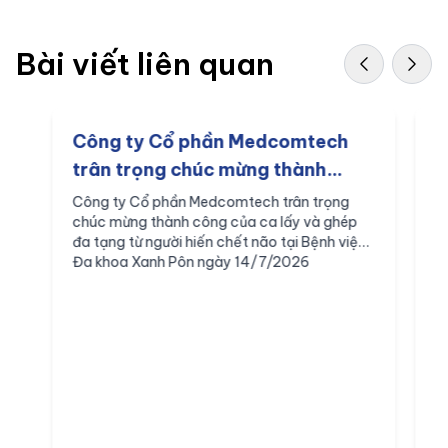
Bài viết liên quan
Công ty Cổ phần Medcomtech
M
trân trọng chúc mừng thành
c
công của ca lấy và ghép đa tạng
t
Công ty Cổ phần Medcomtech trân trọng
C
chúc mừng thành công của ca lấy và ghép
c
từ người hiến chết não tại Bệnh
p
đa tạng từ người hiến chết não tại Bệnh viện
n
viện Đa khoa Xanh Pôn ngày
n
Đa khoa Xanh Pôn ngày 14/7/2026
v
14/7/2026
p
r