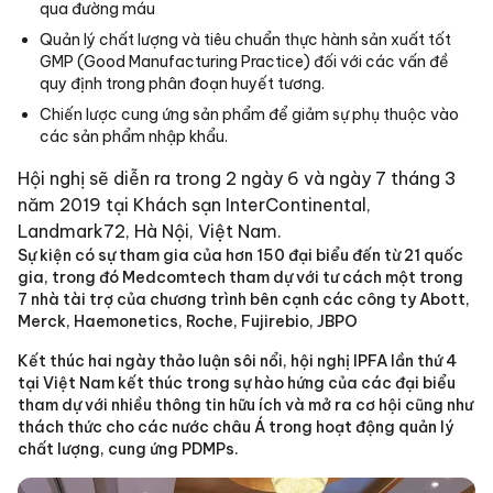
qua đường máu
Quản lý chất lượng và tiêu chuẩn thực hành sản xuất tốt
GMP (Good Manufacturing Practice) đối với các vấn đề
quy định trong phân đoạn huyết tương.
Chiến lược cung ứng sản phẩm để giảm sự phụ thuộc vào
các sản phẩm nhập khẩu.
Hội nghị sẽ diễn ra trong 2 ngày 6 và ngày 7 tháng 3
năm 2019 tại Khách sạn InterContinental,
Landmark72, Hà Nội, Việt Nam.
Sự kiện có sự tham gia của hơn 150 đại biểu đến từ 21 quốc
gia, trong đó Medcomtech tham dự với tư cách một trong
7 nhà tài trợ của chương trình bên cạnh các công ty Abott,
Merck, Haemonetics, Roche, Fujirebio, JBPO
Kết thúc hai ngày thảo luận sôi nổi, hội nghị IPFA lần thứ 4
tại Việt Nam kết thúc trong sự hào hứng của các đại biểu
tham dự với nhiều thông tin hữu ích và mở ra cơ hội cũng như
thách thức cho các nước châu Á trong hoạt động quản lý
chất lượng, cung ứng PDMPs.