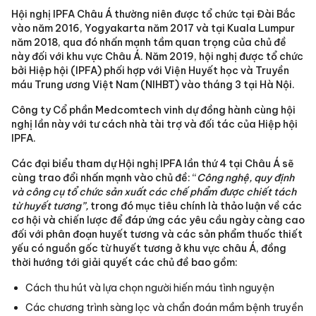
Hội nghị IPFA Châu Á thường niên được tổ chức tại Đài Bắc
vào năm 2016, Yogyakarta năm 2017 và tại Kuala Lumpur
năm 2018, qua đó nhấn mạnh tầm quan trọng của chủ đề
này đối với khu vực Châu Á. Năm 2019, hội nghị được tổ chức
bởi Hiệp hội (IPFA) phối hợp với Viện Huyết học và Truyền
máu Trung ương Việt Nam (NIHBT) vào tháng 3 tại Hà Nội.
Công ty Cổ phần Medcomtech vinh dự đồng hành cùng hội
nghị lần này với tư cách nhà tài trợ và đối tác của Hiệp hội
IPFA.
Các đại biểu tham dự Hội nghị IPFA lần thứ 4 tại Châu Á sẽ
cùng trao đổi nhấn mạnh vào chủ đề: “
Công nghệ, quy định
và công cụ tổ chức sản xuất các chế phẩm được chiết tách
từ huyết tương”,
trong đó mục tiêu chính là thảo luận về các
cơ hội và chiến lược để đáp ứng các yêu cầu ngày càng cao
đối với phân đoạn huyết tương và các sản phẩm thuốc thiết
yếu có nguồn gốc từ huyết tương ở khu vực châu Á, đồng
thời hướng tới giải quyết các chủ đề bao gồm:
Cách thu hút và lựa chọn người hiến máu tình nguyện
Các chương trình sàng lọc và chẩn đoán mầm bệnh truyền