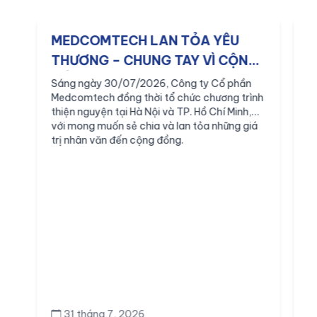
MEDCOMTECH LAN TỎA YÊU
M
THƯƠNG – CHUNG TAY VÌ CỘNG
q
ĐỒNG
v
Sáng ngày 30/07/2026, Công ty Cổ phần
S
Medcomtech đồng thời tổ chức chương trình
M
thiện nguyện tại Hà Nội và TP. Hồ Chí Minh,
t
với mong muốn sẻ chia và lan tỏa những giá
n
trị nhân văn đến cộng đồng.
B
31 tháng 7, 2026