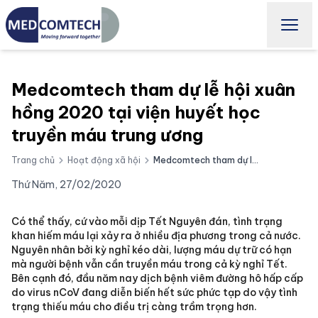
Medcomtech tham dự lễ hội xuân
hồng 2020 tại viện huyết học
truyền máu trung ương
Trang chủ
Hoạt động xã hội
Medcomtech tham dự lễ hội xuân hồng 2020 tại viện huyết học truyền máu trung ương
Thứ Năm, 27/02/2020
Có thể thấy, cứ vào mỗi dịp Tết Nguyên đán, tình trạng
khan hiếm máu lại xảy ra ở nhiều địa phương trong cả nước.
Nguyên nhân bởi kỳ nghỉ kéo dài, lượng máu dự trữ có hạn
mà người bệnh vẫn cần truyền máu trong cả kỳ nghỉ Tết.
Bên cạnh đó, đầu năm nay dịch bệnh viêm đường hô hấp cấp
do virus nCoV đang diễn biến hết sức phức tạp do vậy tình
trạng thiếu máu cho điều trị càng trầm trọng hơn.