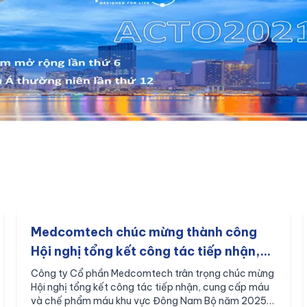
Medcomtech chúc mừng thành công
Hội nghị tổng kết công tác tiếp nhận,
cung cấp máu và chế phẩm máu khu
Công ty Cổ phần Medcomtech trân trọng chúc mừng
Hội nghị tổng kết công tác tiếp nhận, cung cấp máu
vực Đông Nam Bộ năm 2025
và chế phẩm máu khu vực Đông Nam Bộ năm 2025,