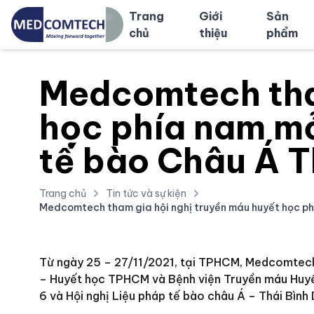
Trang
Giới
Sản
chủ
thiệu
phẩm
Medcomtech tham
học phía nam mở 
tế bào Châu Á 
Trang chủ
Tin tức và sự kiện
Medcomtech tham gia hội nghị truyền máu huyết học phí
Từ ngày 25 – 27/11/2021, tại TPHCM, Medcomtech t
– Huyết học TPHCM và Bệnh viện Truyền máu Huyết
6 và Hội nghị Liệu pháp tế bào châu Á – Thái Bìn