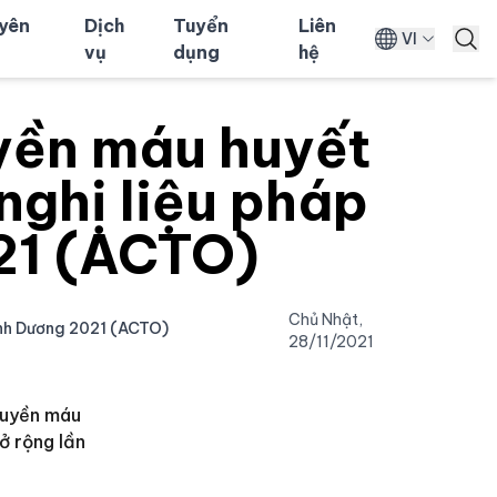
uyên
Dịch
Tuyển
Liên
VI
vụ
dụng
hệ
yền máu huyết
nghị liệu pháp
21 (ACTO)
Chủ Nhật,
ình Dương 2021 (ACTO)
28/11/2021
ruyền máu
ở rộng lần