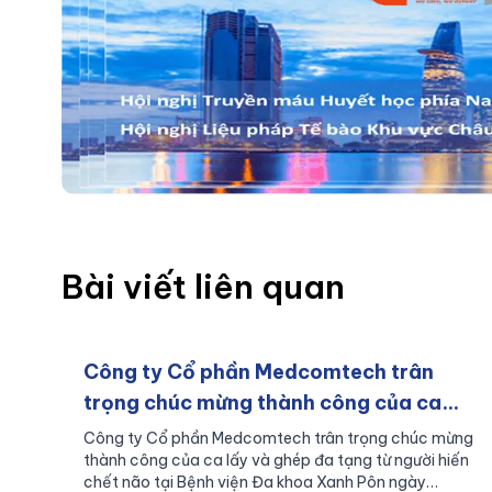
Bài viết liên quan
Công ty Cổ phần Medcomtech trân
trọng chúc mừng thành công của ca
lấy và ghép đa tạng từ người hiến chết
Công ty Cổ phần Medcomtech trân trọng chúc mừng
thành công của ca lấy và ghép đa tạng từ người hiến
não tại Bệnh viện Đa khoa Xanh Pôn
chết não tại Bệnh viện Đa khoa Xanh Pôn ngày