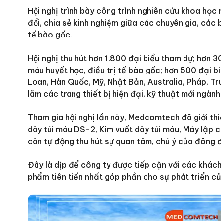
Hội nghị trình bày công trình nghiên cứu khoa học
đổi, chia sẻ kinh nghiệm giữa các chuyên gia, các 
tế bào gốc.
Hội nghị thu hút hơn 1.800 đại biểu tham dự; hơn 30
máu huyết học, điều trị tế bào gốc; hơn 500 đại bi
Loan, Hàn Quốc, Mỹ, Nhật Bản, Australia, Pháp, T
lãm các trang thiết bị hiện đại, kỹ thuật mới ngà
Tham gia hội nghị lần này, Medcomtech đã giới th
dây túi máu DS-2, Kìm vuốt dây túi máu, Máy lập
cân tự động thu hút sự quan tâm, chú ý của đông 
Đây là dịp để công ty được tiếp cận với các khách 
phẩm tiên tiến nhất góp phần cho sự phát triển 