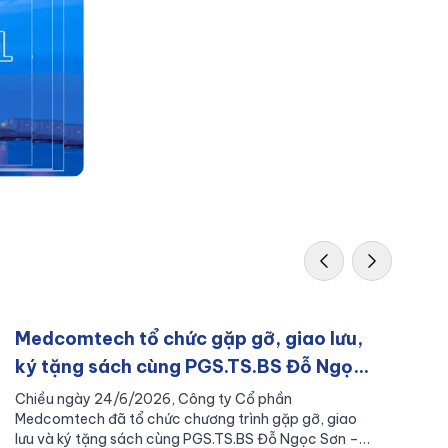
Medcomtech tổ chức gặp gỡ, giao lưu,
M
ký tặng sách cùng PGS.TS.BS Đỗ Ngọc
T
Sơn
2
Chiều ngày 24/6/2026, Công ty Cổ phần
Từ
Medcomtech đã tổ chức chương trình gặp gỡ, giao
In
lưu và ký tặng sách cùng PGS.TS.BS Đỗ Ngọc Sơn –
qu