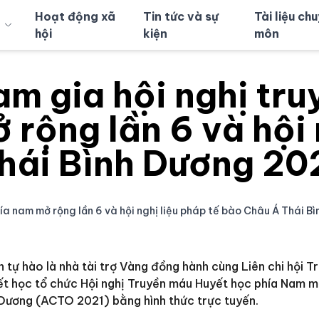
Hoạt động xã
Tin tức và sự
Tài liệu ch
hội
kiện
môn
 gia hội nghị tru
rộng lần 6 và hội 
Thái Bình Dương 20
a nam mở rộng lần 6 và hội nghị liệu pháp tế bào Châu Á Thái B
ự hào là nhà tài trợ Vàng đồng hành cùng Liên chi hội T
 học tổ chức Hội nghị Truyền máu Huyết học phía Nam m
h Dương (ACTO 2021) bằng hình thức trực tuyến.