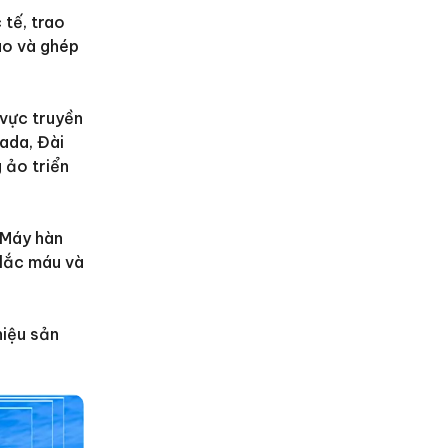
 tế, trao
bào và ghép
 vực truyền
nada, Đài
 ảo triển
 Máy hàn
 lắc máu và
hiệu sản