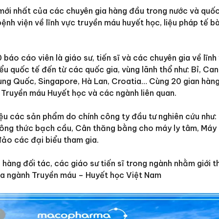
 mới nhất của các chuyên gia hàng đầu trong nước và quốc
bệnh viện về lĩnh vực truyền máu huyết học, liệu pháp tế 
 báo cáo viên là giáo sư, tiến sĩ và các chuyên gia về lĩnh
ểu quốc tế đến từ các quốc gia, vùng lãnh thổ như: Bỉ, Ca
rung Quốc, Singapore, Hà Lan, Croatia… Cùng 20 gian hàng
nh Truyền máu Huyết học và các ngành liên quan.
iệu các sản phẩm do chính công ty đầu tư nghiên cứu như:
 công thức bạch cầu, Cân thăng bằng cho máy ly tâm, Máy
đảo các đại biểu tham gia.
hàng đối tác, các giáo sư tiến sĩ trong ngành nhằm giới t
của ngành Truyền máu – Huyết học Việt Nam