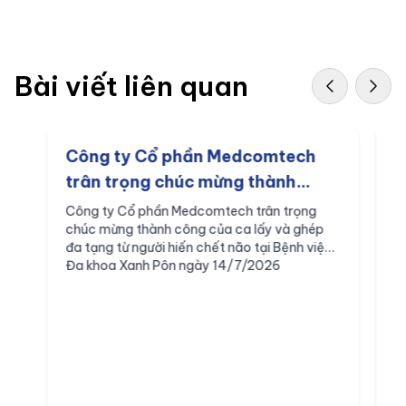
Bài viết liên quan
Công ty Cổ phần Medcomtech
M
trân trọng chúc mừng thành
c
công của ca lấy và ghép đa tạng
t
Công ty Cổ phần Medcomtech trân trọng
C
chúc mừng thành công của ca lấy và ghép
c
từ người hiến chết não tại Bệnh
p
đa tạng từ người hiến chết não tại Bệnh viện
n
viện Đa khoa Xanh Pôn ngày
n
Đa khoa Xanh Pôn ngày 14/7/2026
v
14/7/2026
p
r