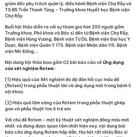
giám đốc phụ trách quản lý, điều hành Bệnh viện Chợ Rẫy và
TS.BS Trần Thanh Tùng – Trưởng khoa Huyết học Bệnh viện
Chợ Rẫy
Buổi hội thảo diễn ra với sự tham gia hơn 200 người gồm
Trưởng khoa, Phó khoa và Bác sĩ đến từ Bệnh viện Chợ Rẫy,
Bệnh viện Hùng Vương, Bệnh viện Từ Dũ, Bệnh viện Đại học Y
Dược, Bệnh viện Quân Y 175, Bệnh viện Nhân dân 115, Bệnh
viện Nhi Đồng….
Nội dung hội thảo bao gồm 02 bài báo cáo về
Ứng dụng
của xét nghiệm Rotem
:
(1) Hiệu quả của Xét nghiệm đo độ đàn hồi cục máu đồ
(Rotem) trong phẫu thuật lớn và ứng dụng mới trong bệnh lí
nội khoa.
(2) Hiệu quả lâm sàng của Rotem trong phẫu thuật ghép
gan và phẫu thuật tim ở trẻ em
Với chủ đề Rotem – một kỹ thuật xét nghiệm đông máu mới
nhất và đang được quan tâm nhất hiện nay, nội dung bài
báo cáo ứng dụng Rotem hấp dẫn, thu hút rất nhiều Bác sĩ