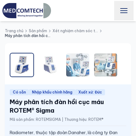
Trang chủ
Sản phẩm
Xét nghiệm chăm sóc tại giường
Máy phân tích đàn hồi cục máu ROTEM® Sigma
Có sẵn
Nhập khẩu chính hãng
Xuất xứ: Đức
Máy phân tích đàn hồi cục máu
ROTEM® Sigma
Mã sản phẩm:
ROTEMSIGMA
|
Thương hiệu:
ROTEM®
Radiometer, thuộc tập đoàn Danaher, là công ty Đan 