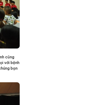
ynh cũng
ọi với bệnh
 chúng bạn