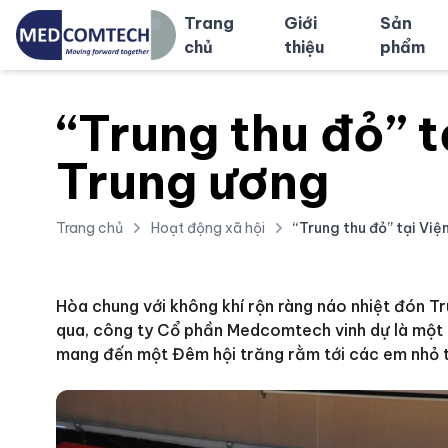
Trang
Giới
Sản
chủ
thiệu
phẩm
“Trung thu đỏ” 
Trung ương
Trang chủ
Hoạt động xã hội
“Trung thu đỏ” tại Vi
Hòa chung với không khí rộn ràng náo nhiệt đón T
qua, công ty Cổ phần Medcomtech vinh dự là một t
mang đến một Đêm hội trăng rằm tới các em nhỏ t