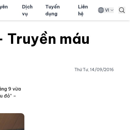
uyên
Dịch
Tuyển
Liên
VI
vụ
dụng
hệ
 – Truyền máu
Thứ Tư, 14/09/2016
áng 9 vừa
u đỏ” –